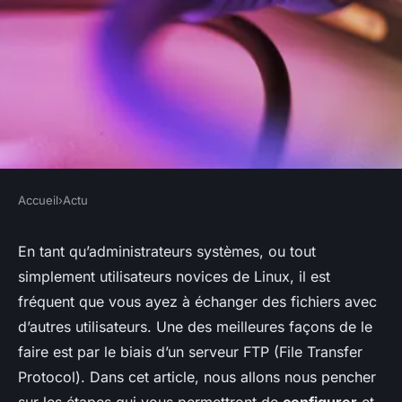
Accueil
›
Actu
ACTU
Comment configurer et
En tant qu’administrateurs systèmes, ou tout
simplement utilisateurs novices de
Linux
, il est
sécuriser un serveur FTP sous
fréquent que vous ayez à échanger des
fichiers
avec
Linux?
d’autres
utilisateurs
. Une des meilleures façons de le
faire est par le biais d’un
serveur FTP
(File Transfer
Guillaume
•
20 mars 2024
•
6 min de lecture
Protocol). Dans cet article, nous allons nous pencher