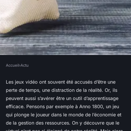
Accueil
›
Actu
ACTU
Comment la gestion des
Les jeux vidéo ont souvent été accusés d’être une
perte de temps, une distraction de la réalité. Or, ils
ressources dans 'Anno 1800'
peuvent aussi s’avérer être un outil d’apprentissage
peut-elle enseigner des
efficace. Pensons par exemple à
Anno 1800
, un jeu
principes économiques?
qui plonge le joueur dans le monde de l’économie et
de la gestion des ressources. On y découvre que le
Guillaume
•
11 mars 2024
•
6 min de lecture