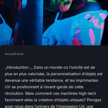
Accueil
›
Actu
ACTU
Comment les imprimantes UV
_Introduction :
_ Dans un monde où l’unicité est de
plus en plus valorisée, la personnalisation d’objets est
sont-elles utilisées pour la
devenue une véritable tendance, et les imprimantes
personnalisation d'objets?
UV se positionnent à l’avant-garde de cette
révolution. Mais comment ces machines high-tech
Guillaume
•
23 avril 2024
•
5 min de lecture
favorisent-elles la création d’objets uniques? Plongez
avec nous dans l’univers de l’impression UV, une