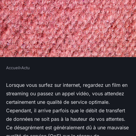
Accueil
›
Actu
ACTU
Quelles mesures pour
Lorsque vous surfez sur internet, regardez un film en
streaming ou passez un appel vidéo, vous attendez
améliorer la qualité de service
certainement une qualité de service optimale.
(QoS) dans les réseaux de
Cependant, il arrive parfois que le débit de transfert
télécommunications ?
de données ne soit pas à la hauteur de vos attentes.
Ce désagrément est généralement dû à une mauvaise
Guillaume
•
25 mars 2024
•
7 min de lecture