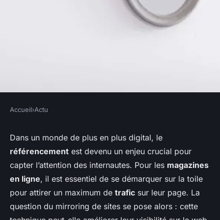
Accueil
›
Actu
ACTU
Quels sont les impacts du
Dans un monde de plus en plus digital, le
référencement
est devenu un enjeu crucial pour
mirroring de sites sur le
capter l’attention des internautes. Pour les
magazines
référencement d'un magazine
en ligne
, il est essentiel de se démarquer sur la toile
en ligne ?
pour attirer un maximum de
trafic
sur leur page. La
question du mirroring de sites se pose alors : cette
Guillaume
•
11 mars 2024
•
5 min de lecture