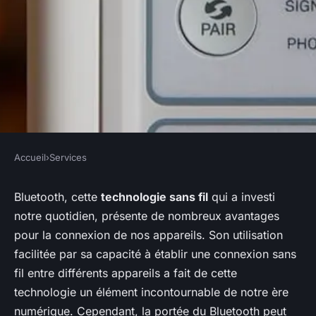
Accueil
›
Services
SERVICES
Quelles solutions existent
Bluetooth, cette
technologie sans fil
qui a investi
notre quotidien, présente de nombreux avantages
pour augmenter la portée du
pour la connexion de nos appareils. Son utilisation
Bluetooth dans un grand
facilitée par sa capacité à établir une connexion sans
espace ouvert?
fil entre différents appareils a fait de cette
technologie un élément incontournable de notre ère
Théo
•
7 mai 2024
•
5 min de lecture
numérique. Cependant, la portée du Bluetooth peut