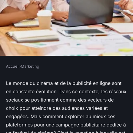
Accueil
›
Marketing
MARKETING
Comment utiliser les données
Le monde du cinéma et de la publicité en ligne sont
en constante évolution. Dans ce contexte, les réseaux
des réseaux sociaux pour
sociaux se positionnent comme des vecteurs de
affiner le ciblage d'une
choix pour atteindre des audiences variées et
campagne de publicité en
engagées. Mais comment exploiter au mieux ces
ligne pour un festival de
plateformes pour une campagne publicitaire dédiée à